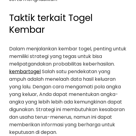
Taktik terkait Togel
Kembar
Dalam menjalankan kembar togel, penting untuk
memiliki strategi yang tegas untuk bisa
melipatgandakan probabilitas keberhasilan.
kembartogel
Salah satu pendekatan yang
ampuh adalah menelaah data hasil keluaran
yang lalu. Dengan cara mengamati pola angka
yang keluar, Anda dapat menentukan angka-
angka yang lebih lebih ada kemungkinan dapat
digunakan. Strategi ini membutuhkan kesabaran
dan usaha terus-menerus, namun ini dapat
memberikan informasi yang berharga untuk
keputusan di depan.