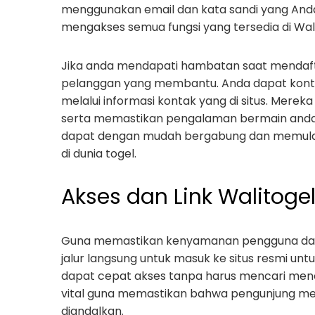
menggunakan email dan kata sandi yang Anda 
mengakses semua fungsi yang tersedia di Wali
Jika anda mendapati hambatan saat mendaft
pelanggan yang membantu. Anda dapat konta
melalui informasi kontak yang di situs. Me
serta memastikan pengalaman bermain anda
dapat dengan mudah bergabung dan memulai b
di dunia togel.
Akses dan Link Walitoge
Guna memastikan kenyamanan pengguna dal
jalur langsung untuk masuk ke situs resmi unt
dapat cepat akses tanpa harus mencari menca
vital guna memastikan bahwa pengunjung me
diandalkan.