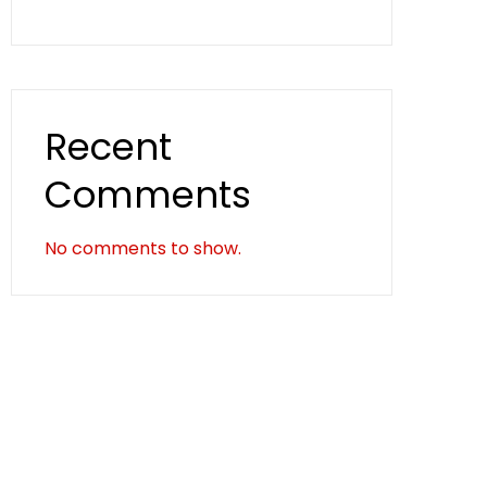
Recent
Comments
No comments to show.