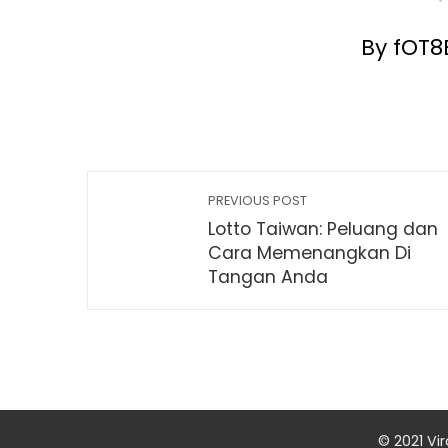
By fOT
PREVIOUS POST
Lotto Taiwan: Peluang dan
Cara Memenangkan Di
Tangan Anda
© 2021 Vir