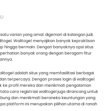
ah satu varian yang amat digemari di kalangan judi.
litogel. Walitogel menyajikan banyak kepraktisan
up hingga bermain. Dengan banyaknya opsi situs
 perhatian banyak orang dengan beragam fitur
annya.
litogel adalah situs yang memfasilitasi berbagai
n terpercaya. Dengan proses login di walitogel
 ke profil mereka dan menikmati pengalaman
ata cara registrasi walitogel juga dirancang untuk
gabung dan menikmati beraneka keuntungan yang
gapa platform ini merupakan pilihan utama di ranah