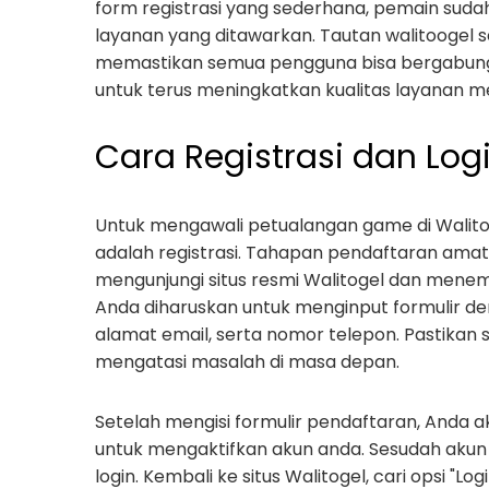
form registrasi yang sederhana, pemain s
layanan yang ditawarkan. Tautan walitoogel s
memastikan semua pengguna bisa bergabung 
untuk terus meningkatkan kualitas layanan mem
Cara Registrasi dan Logi
Untuk mengawali petualangan game di Walitog
adalah registrasi. Tahapan pendaftaran ama
mengunjungi situs resmi Walitogel dan menemu
Anda diharuskan untuk menginput formulir de
alamat email, serta nomor telepon. Pastikan
mengatasi masalah di masa depan.
Setelah mengisi formulir pendaftaran, Anda a
untuk mengaktifkan akun anda. Sesudah akun 
login. Kembali ke situs Walitogel, cari opsi "Lo