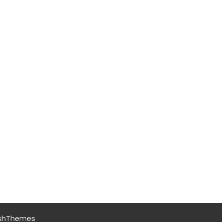
shThemes