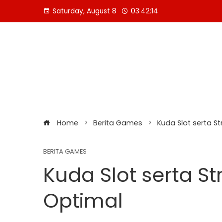
Skip
Saturday, August 8
03:42:15
to
content
Home
Berita Games
Kuda Slot serta S
BERITA GAMES
Kuda Slot serta S
Optimal