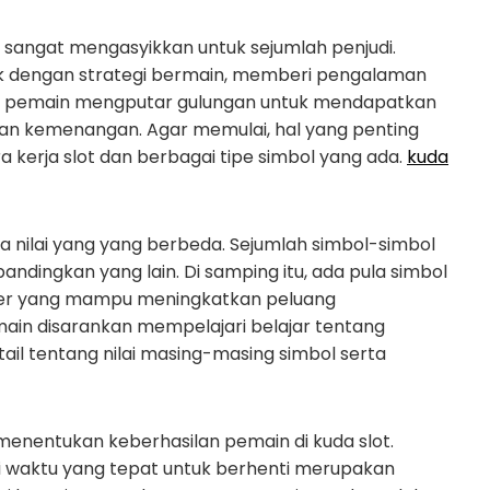
sangat mengasyikkan untuk sejumlah penjudi.
k dengan strategi bermain, memberi pengalaman
ot, pemain mengputar gulungan untuk mendapatkan
kan kemenangan. Agar memulai, hal yang penting
kerja slot dan berbagai tipe simbol yang ada.
kuda
a nilai yang yang berbeda. Sejumlah simbol-simbol
andingkan yang lain. Di samping itu, ada pula simbol
atter yang mampu meningkatkan peluang
in disarankan mempelajari belajar tentang
il tentang nilai masing-masing simbol serta
enentukan keberhasilan pemain di kuda slot.
waktu yang tepat untuk berhenti merupakan