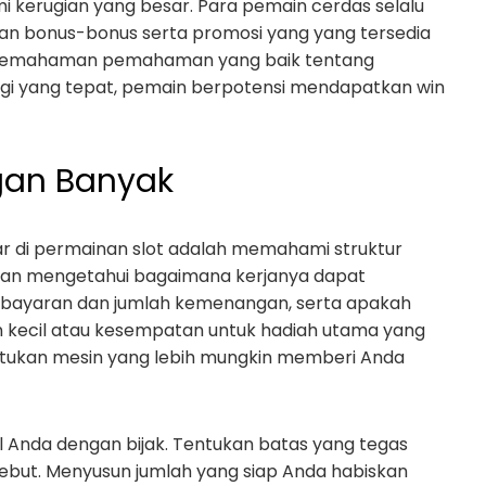
i kerugian yang besar. Para pemain cerdas selalu
an bonus-bonus serta promosi yang yang tersedia
pemahaman pemahaman yang baik tentang
i yang tepat, pemain berpotensi mendapatkan win
gan Banyak
ar di permainan slot adalah memahami struktur
s dan mengetahui bagaimana kerjanya dapat
bayaran dan jumlah kemenangan, serta apakah
 kecil atau kesempatan untuk hadiah utama yang
tukan mesin yang lebih mungkin memberi Anda
l Anda dengan bijak. Tentukan batas yang tegas
ebut. Menyusun jumlah yang siap Anda habiskan