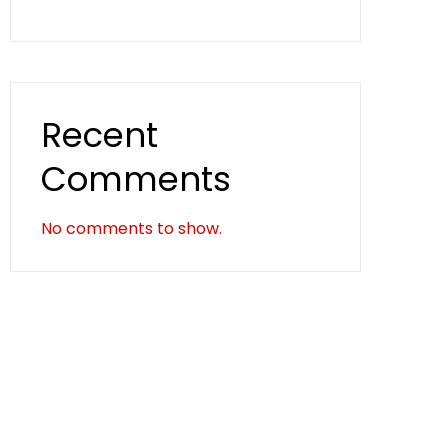
Recent
Comments
No comments to show.