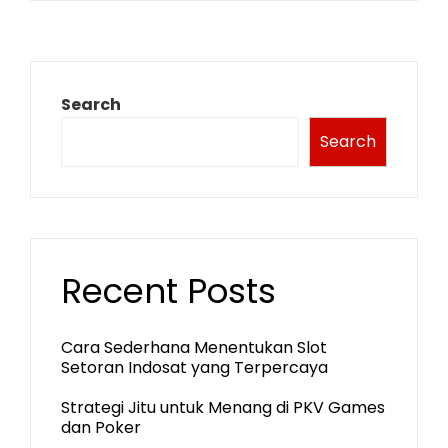
Search
Search
Recent Posts
Cara Sederhana Menentukan Slot
Setoran Indosat yang Terpercaya
Strategi Jitu untuk Menang di PKV Games
dan Poker