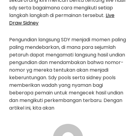
sekali orang kini mencari berita tentang live hasil
sdy serta bagaimana cara mengikuti setiap
langkah langkah di permainan tersebut.
Live
Draw Sidney
Pengundian langsung SDY menjadi momen paling
paling mendebarkan, di mana para sejumlah
petaruh dapat mengamati langsung hasil undian
pengundian dan mendambakan bahwa nomor-
nomor yg mereka tentukan akan menjadi
keberuntungan. Sdy pools serta sidney pools
memberikan wadah yang nyaman bagi
beberapa pemain untuk mengecek hasil undian
dan mengikuti perkembangan terbaru. Dengan
artikel ini, kita akan