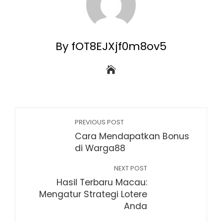
By fOT8EJXjf0m8ov5
PREVIOUS POST
Cara Mendapatkan Bonus
di Warga88
NEXT POST
Hasil Terbaru Macau:
Mengatur Strategi Lotere
Anda