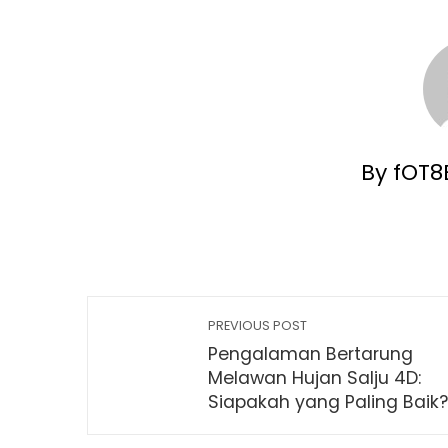
By fOT
PREVIOUS POST
Pengalaman Bertarung
Melawan Hujan Salju 4D:
Siapakah yang Paling Baik?