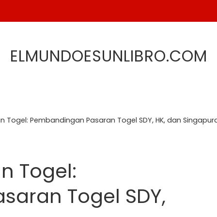
ELMUNDOESUNLIBRO.COM
 Togel: Pembandingan Pasaran Togel SDY, HK, dan Singapur
n Togel:
saran Togel SDY,