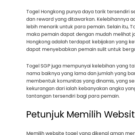
Togel Hongkong punya daya tarik tersendir
dan reward yang ditawarkan. Kelebihannya ad
lebih menarik untuk para pemain. Selain itu, 
maka pemain dapat dengan mudah melihat jala
Hongkong adalah terdapat kebijakan yang ket
dapat menyebabkan pemain sulit untuk berg
Togel SGP juga mempunyai kelebihan yang ta
nama baiknya yang lama dan jumlah yang ban
membentuk komunitas yang dinamis, yang seri
kekurangan dari ialah kebanyakan angka yang d
tantangan tersendiri bagi para pemain.
Petunjuk Memilih Websit
Memilih website togel yang dikenal aman me