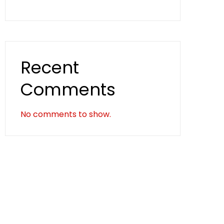
Recent
Comments
No comments to show.