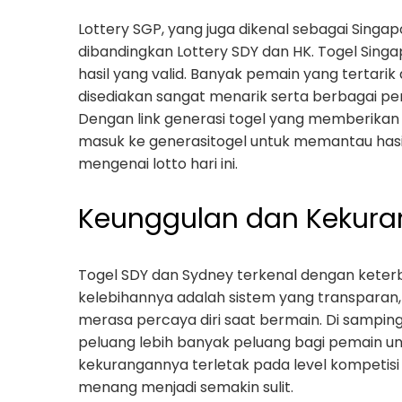
Lottery SGP, yang juga dikenal sebagai Sing
dibandingkan Lottery SDY dan HK. Togel Sing
hasil yang valid. Banyak pemain yang tertari
disediakan sangat menarik serta berbagai pe
Dengan link generasi togel yang memberika
masuk ke generasitogel untuk memantau hasi
mengenai lotto hari ini.
Keunggulan dan Kekura
Togel SDY dan Sydney terkenal dengan keterb
kelebihannya adalah sistem yang transpara
merasa percaya diri saat bermain. Di samping
peluang lebih banyak peluang bagi pemain 
kekurangannya terletak pada level kompetisi
menang menjadi semakin sulit.