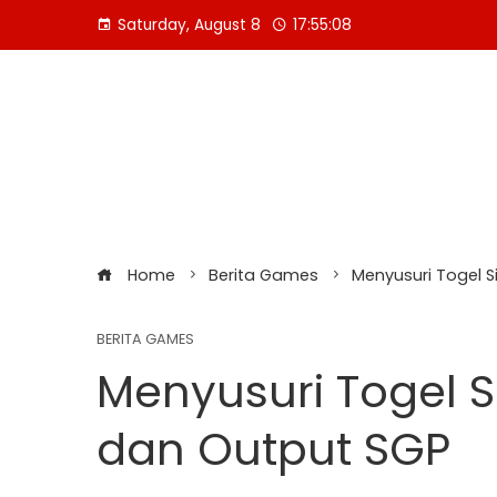
Skip
Saturday, August 8
17:55:08
to
content
Home
Berita Games
Menyusuri Togel S
BERITA GAMES
Menyusuri Togel S
dan Output SGP