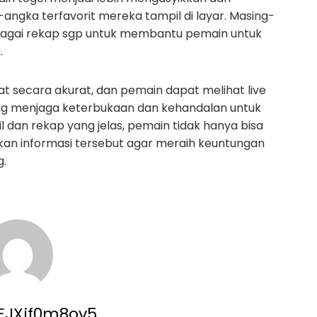
ngka terfavorit mereka tampil di layar. Masing-
 sebagai rekap sgp untuk membantu pemain untuk
.
at secara akurat, dan pemain dapat melihat live
ong menjaga keterbukaan dan kehandalan untuk
 dan rekap yang jelas, pemain tidak hanya bisa
kan informasi tersebut agar meraih keuntungan
g.
8EJXjf0m8ov5