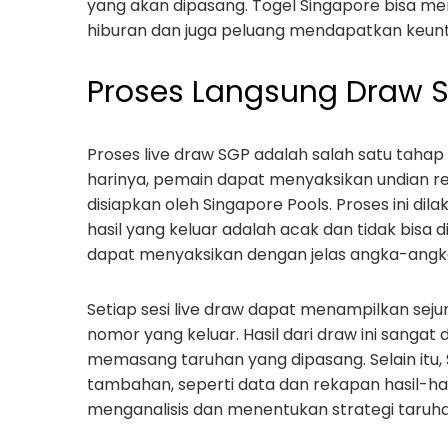
yang akan dipasang. Togel Singapore bisa me
hiburan dan juga peluang mendapatkan keun
Proses Langsung Draw 
Proses live draw SGP adalah salah satu tahap 
harinya, pemain dapat menyaksikan undian rea
disiapkan oleh Singapore Pools. Proses ini d
hasil yang keluar adalah acak dan tidak bisa
dapat menyaksikan dengan jelas angka-angka 
Setiap sesi live draw dapat menampilkan seju
nomor yang keluar. Hasil dari draw ini sangat
memasang taruhan yang dipasang. Selain itu,
tambahan, seperti data dan rekapan hasil-ha
menganalisis dan menentukan strategi taruha