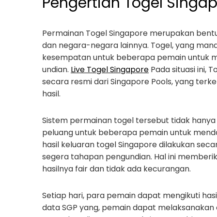
Pengertian Togel Singa
Permainan Togel Singapore merupakan bentuk 
dan negara-negara lainnya. Togel, yang man
kesempatan untuk beberapa pemain untuk m
undian.
Live Togel Singapore
Pada situasi ini,
secara resmi dari Singapore Pools, yang terk
hasil.
Sistem permainan togel tersebut tidak hany
peluang untuk beberapa pemain untuk mendapa
hasil keluaran togel Singapore dilakukan sec
segera tahapan pengundian. Hal ini memberi
hasilnya fair dan tidak ada kecurangan.
Setiap hari, para pemain dapat mengikuti hasi
data SGP yang, pemain dapat melaksanakan a