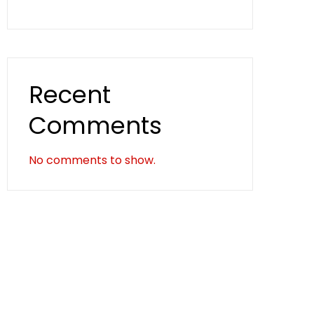
Recent
Comments
No comments to show.