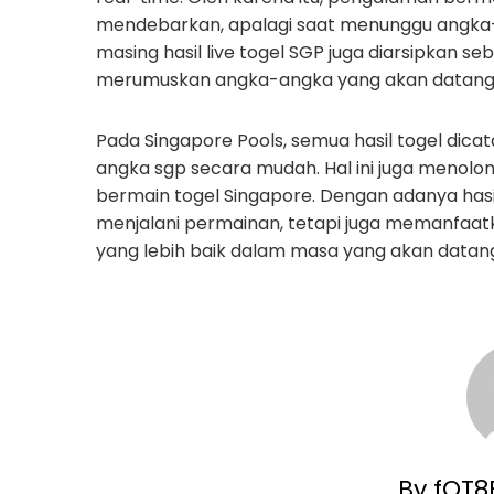
mendebarkan, apalagi saat menunggu angka-a
masing hasil live togel SGP juga diarsipkan
merumuskan angka-angka yang akan datang
Pada Singapore Pools, semua hasil togel dicat
angka sgp secara mudah. Hal ini juga menol
bermain togel Singapore. Dengan adanya hasil
menjalani permainan, tetapi juga memanfaat
yang lebih baik dalam masa yang akan datan
By fOT