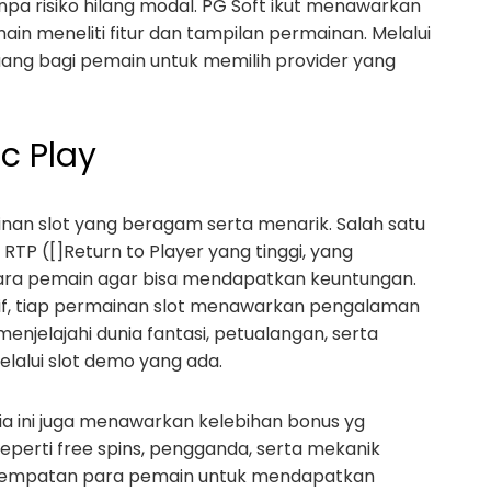
a risiko hilang modal. PG Soft ikut menawarkan
n meneliti fitur dan tampilan permainan. Melalui
uang bagi pemain untuk memilih provider yang
c Play
inan slot yang beragam serta menarik. Salah satu
h RTP ([]Return to Player yang tinggi, yang
para pemain agar bisa mendapatkan keuntungan.
if, tiap permainan slot menawarkan pengalaman
njelajahi dunia fantasi, petualangan, serta
lalui slot demo yang ada.
a ini juga menawarkan kelebihan bonus yg
eperti free spins, pengganda, serta mekanik
esempatan para pemain untuk mendapatkan