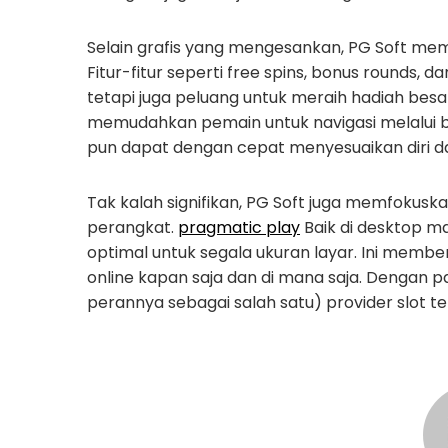
Selain grafis yang mengesankan, PG Soft me
Fitur-fitur seperti free spins, bonus rounds,
tetapi juga peluang untuk meraih hadiah besa
memudahkan pemain untuk navigasi melalui be
pun dapat dengan cepat menyesuaikan diri 
Tak kalah signifikan, PG Soft juga memfokus
perangkat.
pragmatic play
Baik di desktop ma
optimal untuk segala ukuran layar. Ini memb
online kapan saja dan di mana saja. Dengan 
perannya sebagai salah satu) provider slot ter