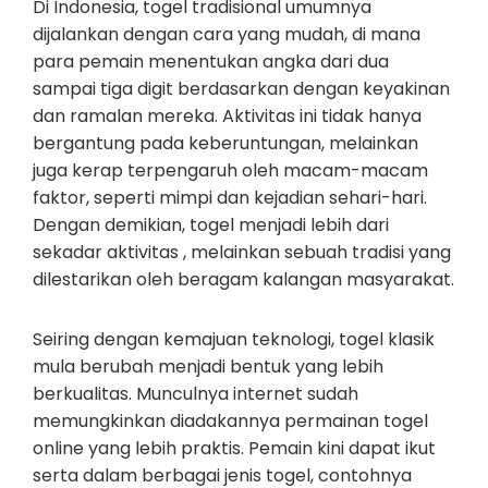
Di Indonesia, togel tradisional umumnya
dijalankan dengan cara yang mudah, di mana
para pemain menentukan angka dari dua
sampai tiga digit berdasarkan dengan keyakinan
dan ramalan mereka. Aktivitas ini tidak hanya
bergantung pada keberuntungan, melainkan
juga kerap terpengaruh oleh macam-macam
faktor, seperti mimpi dan kejadian sehari-hari.
Dengan demikian, togel menjadi lebih dari
sekadar aktivitas , melainkan sebuah tradisi yang
dilestarikan oleh beragam kalangan masyarakat.
Seiring dengan kemajuan teknologi, togel klasik
mula berubah menjadi bentuk yang lebih
berkualitas. Munculnya internet sudah
memungkinkan diadakannya permainan togel
online yang lebih praktis. Pemain kini dapat ikut
serta dalam berbagai jenis togel, contohnya