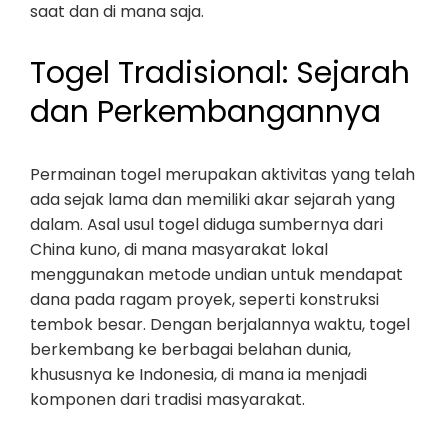
saat dan di mana saja.
Togel Tradisional: Sejarah
dan Perkembangannya
Permainan togel merupakan aktivitas yang telah
ada sejak lama dan memiliki akar sejarah yang
dalam. Asal usul togel diduga sumbernya dari
China kuno, di mana masyarakat lokal
menggunakan metode undian untuk mendapat
dana pada ragam proyek, seperti konstruksi
tembok besar. Dengan berjalannya waktu, togel
berkembang ke berbagai belahan dunia,
khususnya ke Indonesia, di mana ia menjadi
komponen dari tradisi masyarakat.