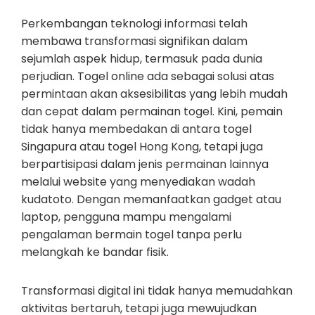
Perkembangan teknologi informasi telah
membawa transformasi signifikan dalam
sejumlah aspek hidup, termasuk pada dunia
perjudian. Togel online ada sebagai solusi atas
permintaan akan aksesibilitas yang lebih mudah
dan cepat dalam permainan togel. Kini, pemain
tidak hanya membedakan di antara togel
Singapura atau togel Hong Kong, tetapi juga
berpartisipasi dalam jenis permainan lainnya
melalui website yang menyediakan wadah
kudatoto. Dengan memanfaatkan gadget atau
laptop, pengguna mampu mengalami
pengalaman bermain togel tanpa perlu
melangkah ke bandar fisik.
Transformasi digital ini tidak hanya memudahkan
aktivitas bertaruh, tetapi juga mewujudkan