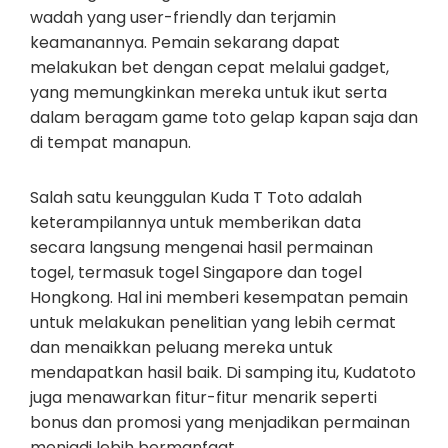
wadah yang user-friendly dan terjamin
keamanannya. Pemain sekarang dapat
melakukan bet dengan cepat melalui gadget,
yang memungkinkan mereka untuk ikut serta
dalam beragam game toto gelap kapan saja dan
di tempat manapun.
Salah satu keunggulan Kuda T Toto adalah
keterampilannya untuk memberikan data
secara langsung mengenai hasil permainan
togel, termasuk togel Singapore dan togel
Hongkong. Hal ini memberi kesempatan pemain
untuk melakukan penelitian yang lebih cermat
dan menaikkan peluang mereka untuk
mendapatkan hasil baik. Di samping itu, Kudatoto
juga menawarkan fitur-fitur menarik seperti
bonus dan promosi yang menjadikan permainan
menjadi lebih bermanfaat.