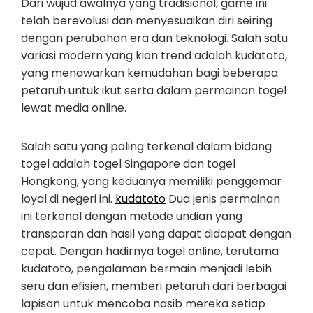
Dari wujud awalnya yang tradisional, game ini
telah berevolusi dan menyesuaikan diri seiring
dengan perubahan era dan teknologi. Salah satu
variasi modern yang kian trend adalah kudatoto,
yang menawarkan kemudahan bagi beberapa
petaruh untuk ikut serta dalam permainan togel
lewat media online.
Salah satu yang paling terkenal dalam bidang
togel adalah togel Singapore dan togel
Hongkong, yang keduanya memiliki penggemar
loyal di negeri ini.
kudatoto
Dua jenis permainan
ini terkenal dengan metode undian yang
transparan dan hasil yang dapat didapat dengan
cepat. Dengan hadirnya togel online, terutama
kudatoto, pengalaman bermain menjadi lebih
seru dan efisien, memberi petaruh dari berbagai
lapisan untuk mencoba nasib mereka setiap