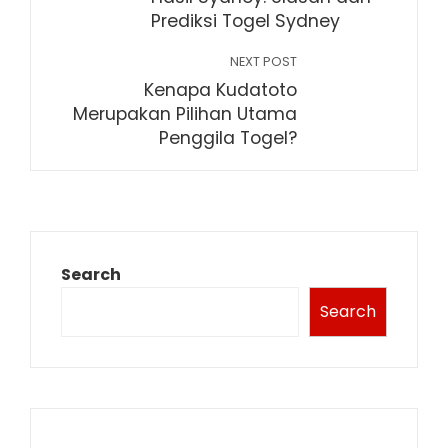
Prediksi Togel Sydney
NEXT POST
Kenapa Kudatoto
Merupakan Pilihan Utama
Penggila Togel?
Search
Search