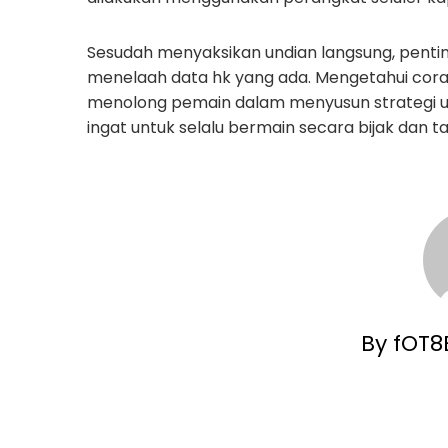
Sesudah menyaksikan undian langsung, penti
menelaah data hk yang ada. Mengetahui cora
menolong pemain dalam menyusun strategi untu
ingat untuk selalu bermain secara bijak dan 
By fOT