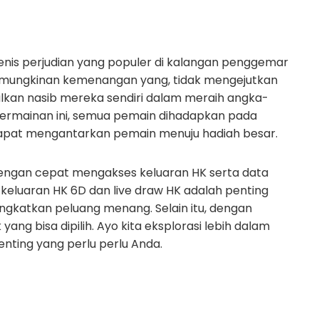
jenis perjudian yang populer di kalangan penggemar
 kemungkinan kemenangan yang, tidak mengejutkan
kan nasib mereka sendiri dalam meraih angka-
permainan ini, semua pemain dihadapkan pada
dapat mengantarkan pemain menuju hadiah besar.
dengan cepat mengakses keluaran HK serta data
eluaran HK 6D dan live draw HK adalah penting
ngkatkan peluang menang. Selain itu, dengan
ang bisa dipilih. Ayo kita eksplorasi lebih dalam
nting yang perlu perlu Anda.