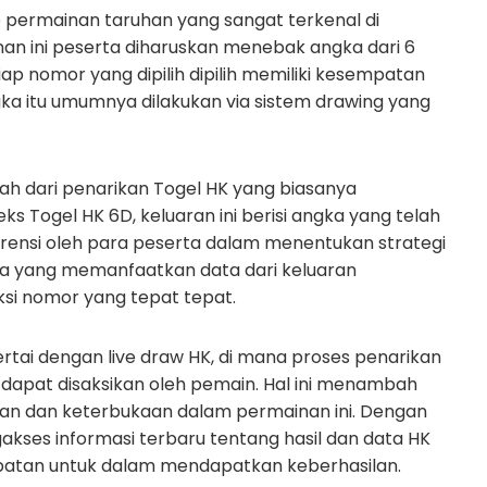
e permainan taruhan yang sangat terkenal di
nan ini peserta diharuskan menebak angka dari 6
iap nomor yang dipilih dipilih memiliki kesempatan
gka itu umumnya dilakukan via sistem drawing yang
sah dari penarikan Togel HK yang biasanya
s Togel HK 6D, keluaran ini berisi angka yang telah
rensi oleh para peserta dalam menentukan strategi
ta yang memanfaatkan data dari keluaran
i nomor yang tepat tepat.
isertai dengan live draw HK, di mana proses penarikan
 dapat disaksikan oleh pemain. Hal ini menambah
n dan keterbukaan dalam permainan ini. Dengan
ses informasi terbaru tentang hasil dan data HK
atan untuk dalam mendapatkan keberhasilan.