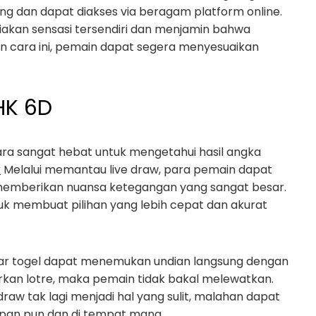
ung dan dapat diakses via beragam platform online.
akan sensasi tersendiri dan menjamin bahwa
an cara ini, pemain dapat segera menyesuaikan
HK 6D
ra sangat hebat untuk mengetahui hasil angka
k
Melalui memantau live draw, para pemain dapat
 memberikan nuansa ketegangan yang sangat besar.
uk membuat pilihan yang lebih cepat dan akurat
mar togel dapat menemukan undian langsung dengan
kan lotre, maka pemain tidak bakal melewatkan.
 draw tak lagi menjadi hal yang sulit, malahan dapat
pan pun dan di tempat mana.