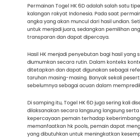
Permainan Togel HK 6D adalah salah satu tip
kalangan rakyat Indonesia. Pada saat permai
angka yang akan muncul dari hasil undian. Set
untuk menjadi juara, sedangkan pemilihan an
transparan dan dapat dipercaya.
Hasil HK menjadi penyebutan bagi hasil yang 
diumumkan secara rutin. Dalam konteks kontek
ditetapkan dan dapat digunakan sebagai refe
taruhan masing-masing. Banyak sekali peser
sebelumnya sebagai acuan dalam memprediks
Di samping itu, Togel HK 6D juga sering kali d
dilaksanakan secara langsung langsung serta
kepercayaan pemain terhadap keberimbanga
memanfaatkan hk pools, pemain dapat mengak
yang dibutuhkan untuk meningkatkan kesemp