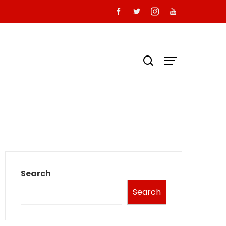
Search
Search