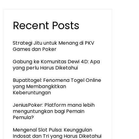
Recent Posts
Strategi Jitu untuk Menang di PKV
Games dan Poker
Gabung ke Komunitas Dewi 4D: Apa
yang perlu Harus Diketahui
Bupatitogel: Fenomena Togel Online
yang Membangkitkan
Keberuntungan
JeniusPoker: Platform mana lebih
menguntungkan bagi Pemain
Pemula?
Mengenal Slot Pulsa: Keunggulan
Indosat dan Tri yang Harus Diketahui