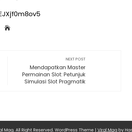
8EJXjf0m8ov5
NEXT POST
Mendapatkan Master
Permainan Slot: Petunjuk
Simulasi Slot Pragmatik
al Mag. All Right Reserved.
WordPress Theme
|
Viral Mag
by Ha