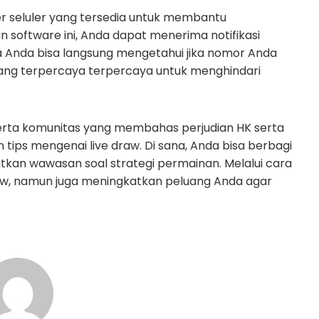
er seluler yang tersedia untuk membantu
an software ini, Anda dapat menerima notifikasi
ga Anda bisa langsung mengetahui jika nomor Anda
yang terpercaya terpercaya untuk menghindari
 serta komunitas yang membahas perjudian HK serta
 tips mengenai live draw. Di sana, Anda bisa berbagi
an wawasan soal strategi permainan. Melalui cara
 draw, namun juga meningkatkan peluang Anda agar