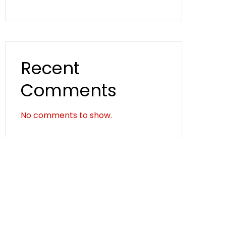
Recent
Comments
No comments to show.