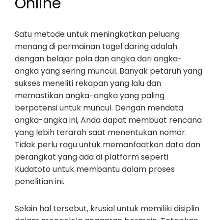
Online
Satu metode untuk meningkatkan peluang
menang di permainan togel daring adalah
dengan belajar pola dan angka dari angka-
angka yang sering muncul. Banyak petaruh yang
sukses meneliti rekapan yang lalu dan
memastikan angka-angka yang paling
berpotensi untuk muncul. Dengan mendata
angka-angka ini, Anda dapat membuat rencana
yang lebih terarah saat menentukan nomor.
Tidak perlu ragu untuk memanfaatkan data dan
perangkat yang ada di platform seperti
Kudatoto untuk membantu dalam proses
penelitian ini.
Selain hal tersebut, krusial untuk memiliki disiplin