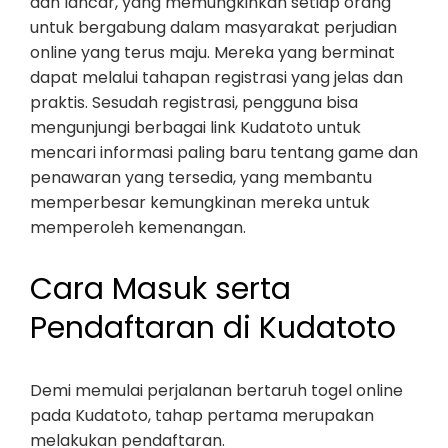
dan lancar, yang memungkinkan setiap orang
untuk bergabung dalam masyarakat perjudian
online yang terus maju. Mereka yang berminat
dapat melalui tahapan registrasi yang jelas dan
praktis. Sesudah registrasi, pengguna bisa
mengunjungi berbagai link Kudatoto untuk
mencari informasi paling baru tentang game dan
penawaran yang tersedia, yang membantu
memperbesar kemungkinan mereka untuk
memperoleh kemenangan.
Cara Masuk serta
Pendaftaran di Kudatoto
Demi memulai perjalanan bertaruh togel online
pada Kudatoto, tahap pertama merupakan
melakukan pendaftaran.