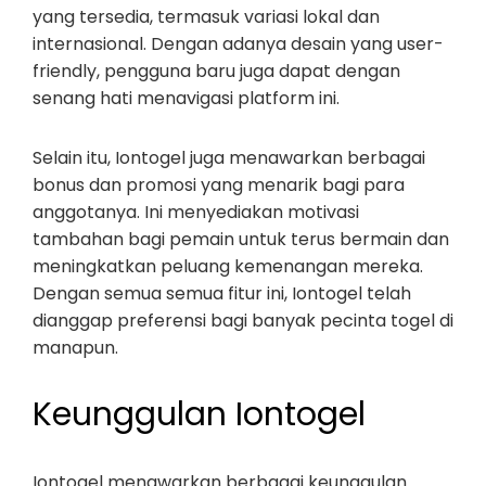
yang tersedia, termasuk variasi lokal dan
internasional. Dengan adanya desain yang user-
friendly, pengguna baru juga dapat dengan
senang hati menavigasi platform ini.
Selain itu, Iontogel juga menawarkan berbagai
bonus dan promosi yang menarik bagi para
anggotanya. Ini menyediakan motivasi
tambahan bagi pemain untuk terus bermain dan
meningkatkan peluang kemenangan mereka.
Dengan semua semua fitur ini, Iontogel telah
dianggap preferensi bagi banyak pecinta togel di
manapun.
Keunggulan Iontogel
Iontogel menawarkan berbagai keunggulan