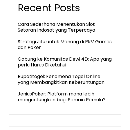
Recent Posts
Cara Sederhana Menentukan Slot
Setoran Indosat yang Terpercaya
Strategi Jitu untuk Menang di PKV Games
dan Poker
Gabung ke Komunitas Dewi 4D: Apa yang
perlu Harus Diketahui
Bupatitogel: Fenomena Togel Online
yang Membangkitkan Keberuntungan
JeniusPoker: Platform mana lebih
menguntungkan bagi Pemain Pemula?