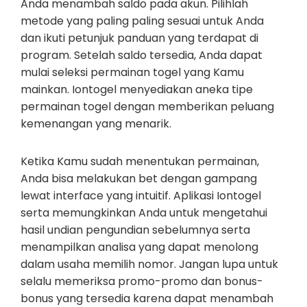
Anda menambah saldo pada akun. Pilihlah
metode yang paling paling sesuai untuk Anda
dan ikuti petunjuk panduan yang terdapat di
program. Setelah saldo tersedia, Anda dapat
mulai seleksi permainan togel yang Kamu
mainkan. Iontogel menyediakan aneka tipe
permainan togel dengan memberikan peluang
kemenangan yang menarik.
Ketika Kamu sudah menentukan permainan,
Anda bisa melakukan bet dengan gampang
lewat interface yang intuitif. Aplikasi Iontogel
serta memungkinkan Anda untuk mengetahui
hasil undian pengundian sebelumnya serta
menampilkan analisa yang dapat menolong
dalam usaha memilih nomor. Jangan lupa untuk
selalu memeriksa promo-promo dan bonus-
bonus yang tersedia karena dapat menambah