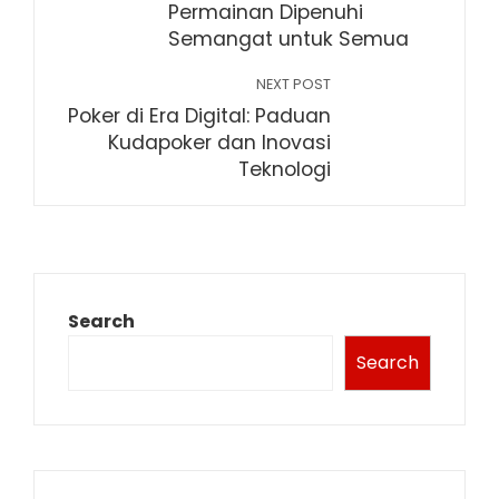
Permainan Dipenuhi
Semangat untuk Semua
NEXT POST
Poker di Era Digital: Paduan
Kudapoker dan Inovasi
Teknologi
Search
Search