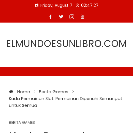
Skip
Friday, August 7
02:47:27
to
content
ELMUNDOESUNLIBRO.COM
Home
Berita Games
Kuda Permainan Slot: Permainan Dipenuhi Semangat
untuk Semua
BERITA GAMES