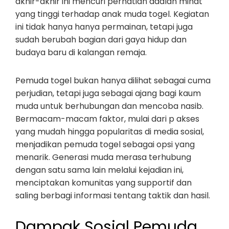
akhir-akhir ini mencuri perhatian adalah minat
yang tinggi terhadap anak muda togel. Kegiatan
ini tidak hanya hanya permainan, tetapi juga
sudah berubah bagian dari gaya hidup dan
budaya baru di kalangan remaja.
Pemuda togel bukan hanya dilihat sebagai cuma
perjudian, tetapi juga sebagai ajang bagi kaum
muda untuk berhubungan dan mencoba nasib.
Bermacam-macam faktor, mulai dari p akses
yang mudah hingga popularitas di media sosial,
menjadikan pemuda togel sebagai opsi yang
menarik. Generasi muda merasa terhubung
dengan satu sama lain melalui kejadian ini,
menciptakan komunitas yang supportif dan
saling berbagi informasi tentang taktik dan hasil.
Dampak Sosial Pemuda