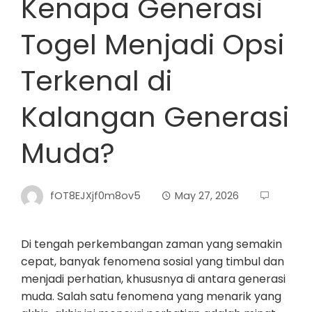
Kenapa Generasi
Togel Menjadi Opsi
Terkenal di
Kalangan Generasi
Muda?
fOT8EJXjf0m8ov5
May 27, 2026
Di tengah perkembangan zaman yang semakin
cepat, banyak fenomena sosial yang timbul dan
menjadi perhatian, khususnya di antara generasi
muda. Salah satu fenomena yang menarik yang