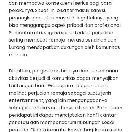
dan membawa konsekuensi serius bagi para
pelakunya. Situasi ini bisa termasuk sanksi,
penangkapan, atau masalah legal lainnya yang
bisa mengganggu aspek pribadi dan profesional.
Sementara itu, stigma sosial terkait perjudian
sering membuat remaja merasa sendirian dan
kurang mendapatkan dukungan oleh komunitas
mereka.
Di sisi lain, pergeseran budaya dan penerimaan
aktivitas berjudi di komunitas dapat menyajikan
tantangan baru. Walaupun sebagian orang
melihat perjudian remaja sebagai suatu jenis
entertainment, yang lain menganggapnya
sebagai perilaku yang harus dihindari. Perbedaan
pendapat ini dapat menciptakan konflik antar
generasi dan mempengaruhi hubungan sosial
pemuda. Oleh karena itu, krusial bagi kaum muda