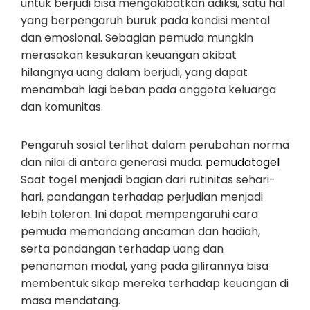
untuk berjudi bisa mengakibatkan adiksi, satu hal
yang berpengaruh buruk pada kondisi mental
dan emosional. Sebagian pemuda mungkin
merasakan kesukaran keuangan akibat
hilangnya uang dalam berjudi, yang dapat
menambah lagi beban pada anggota keluarga
dan komunitas.
Pengaruh sosial terlihat dalam perubahan norma
dan nilai di antara generasi muda.
pemudatogel
Saat togel menjadi bagian dari rutinitas sehari-
hari, pandangan terhadap perjudian menjadi
lebih toleran. Ini dapat mempengaruhi cara
pemuda memandang ancaman dan hadiah,
serta pandangan terhadap uang dan
penanaman modal, yang pada gilirannya bisa
membentuk sikap mereka terhadap keuangan di
masa mendatang.