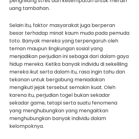
penghilang stres dan kesempatan untuk meraih
uang tambahan.
Selain itu, faktor masyarakat juga berperan
besar terhadap minat kaum muda pada pemuda
toto. Banyak mereka yang terpengaruh oleh
teman maupun lingkungan sosial yang
menjadikan perjudian ini sebagai dari dalam gaya
hidup mereka. Ketika banyak individu di sekeliling
mereka ikut serta dalam itu, rasa ingin tahu dan
tekanan untuk bergabung meniadakan
mengikuti jejak tersebut semakin kuat. Oleh
karena itu, perjudian togel bukan sekadar
sekadar game, tetapi serta suatu fenomena
yang menghubungkan yang mengaitkan
menghubungkan banyak individu dalam
kelompoknya.