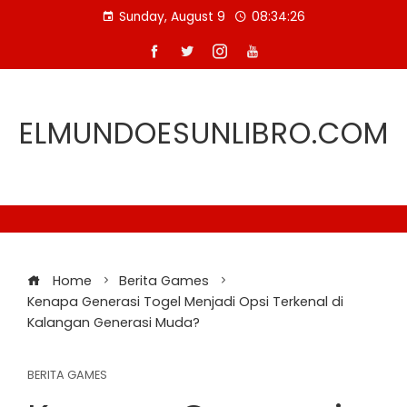
Skip
Sunday, August 9
08:34:26
to
content
ELMUNDOESUNLIBRO.COM
Home
Berita Games
Kenapa Generasi Togel Menjadi Opsi Terkenal di
Kalangan Generasi Muda?
BERITA GAMES