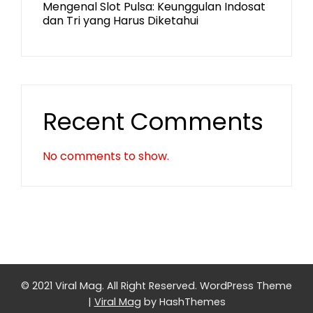
Mengenal Slot Pulsa: Keunggulan Indosat
dan Tri yang Harus Diketahui
Recent Comments
No comments to show.
© 2021 Viral Mag. All Right Reserved.
WordPress Theme
|
Viral Mag
by HashThemes