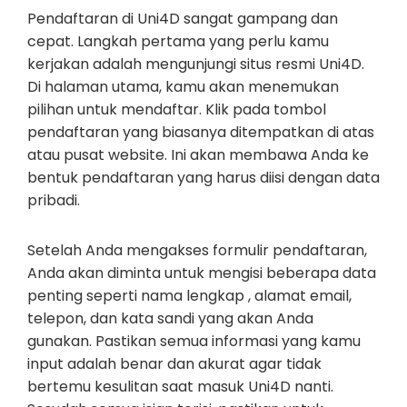
Pendaftaran di Uni4D sangat gampang dan
cepat. Langkah pertama yang perlu kamu
kerjakan adalah mengunjungi situs resmi Uni4D.
Di halaman utama, kamu akan menemukan
pilihan untuk mendaftar. Klik pada tombol
pendaftaran yang biasanya ditempatkan di atas
atau pusat website. Ini akan membawa Anda ke
bentuk pendaftaran yang harus diisi dengan data
pribadi.
Setelah Anda mengakses formulir pendaftaran,
Anda akan diminta untuk mengisi beberapa data
penting seperti nama lengkap , alamat email,
telepon, dan kata sandi yang akan Anda
gunakan. Pastikan semua informasi yang kamu
input adalah benar dan akurat agar tidak
bertemu kesulitan saat masuk Uni4D nanti.