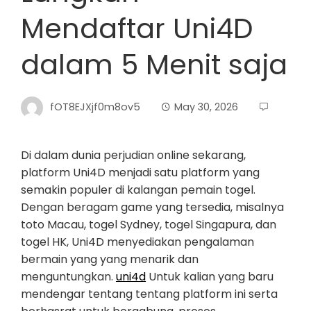
Mendaftar Uni4D
dalam 5 Menit saja
fOT8EJXjf0m8ov5
May 30, 2026
Di dalam dunia perjudian online sekarang,
platform Uni4D menjadi satu platform yang
semakin populer di kalangan pemain togel.
Dengan beragam game yang tersedia, misalnya
toto Macau, togel Sydney, togel Singapura, dan
togel HK, Uni4D menyediakan pengalaman
bermain yang yang menarik dan
menguntungkan.
uni4d
Untuk kalian yang baru
mendengar tentang tentang platform ini serta