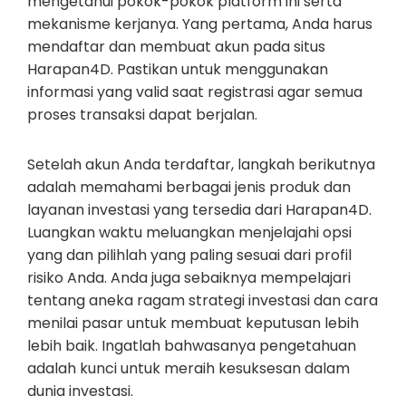
mengetahui pokok-pokok platform ini serta
mekanisme kerjanya. Yang pertama, Anda harus
mendaftar dan membuat akun pada situs
Harapan4D. Pastikan untuk menggunakan
informasi yang valid saat registrasi agar semua
proses transaksi dapat berjalan.
Setelah akun Anda terdaftar, langkah berikutnya
adalah memahami berbagai jenis produk dan
layanan investasi yang tersedia dari Harapan4D.
Luangkan waktu meluangkan menjelajahi opsi
yang dan pilihlah yang paling sesuai dari profil
risiko Anda. Anda juga sebaiknya mempelajari
tentang aneka ragam strategi investasi dan cara
menilai pasar untuk membuat keputusan lebih
lebih baik. Ingatlah bahwasanya pengetahuan
adalah kunci untuk meraih kesuksesan dalam
dunia investasi.