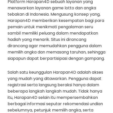
Platform Harapan4D sebuah layanan yang
menawarkan layanan game lotto dan angka
tebakan di Indonesia. Mengusung konsep yang,
Harapan4D memberikan kesempatan bagi para
pemain untuk menikmati pengalaman seru
sambil memiliki peluang dalam mendapatkan
hadiah yang menarik. Situs ini dirancang
dirancang agar memudahkan pengguna dalam
memilih angka dan memasang taruhan, sehingga
siapapun dapat berpartisipasi dengan gampang.
Salah satu keunggulan Harapan4D adalah akses
yang mudah yang ditawarkan. Pengguna dapat
registrasi serta langsung beraksi hanya dalam
beberapa langkah langkah mudah. Tidak hanya
itu, Harapan4D selain itu mempersembahkan
berbagai informasi seputar rekomendasi undian
sebelumnya, petunjuk memilih angka, serta