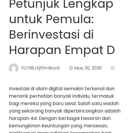
Petunjuk Lengkap
untuk Pemula:
Berinvestasi di
Harapan Empat D
fOT8EJXjf0m8ov5
May 30, 2026
Investasi di alam digital semakin terkenal dan
menarik perhatian banyak individu, termasuk
bagi mereka yang baru awal. Salah satu wadah
yang sekarang banyak diperbincangkan adalah
harapan 4d. Dengan berbagai tawaran dan
kemungkinan keuntungan yang menawan,