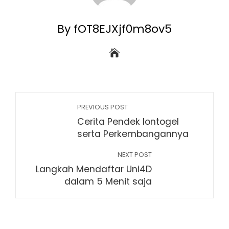
By fOT8EJXjf0m8ov5
PREVIOUS POST
Cerita Pendek Iontogel
serta Perkembangannya
NEXT POST
Langkah Mendaftar Uni4D
dalam 5 Menit saja