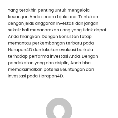
Yang terakhir, penting untuk mengelola
keuangan Anda secara bijaksana. Tentukan
dengan jelas anggaran investasi dan jangan
sekali-kali menanamkan uang yang tidak dapat
Anda hilangkan. Dengan konsisten tetap
memantau perkembangan terbaru pada
Harapan4D dan lakukan evaluasi berkala
terhadap performa investasi Anda. Dengan
pendekatan yang dan disiplin, Anda bisa
memaksimalkan potensi keuntungan dari
investasi pada Harapan4D.